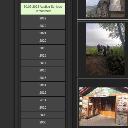
30.09.2023 Ausflug Schloss
Lichtenstein
2022
2022
2021
2020
2019
2018
2017
2016
2015
2014
2012
2011
2010
2009
2008