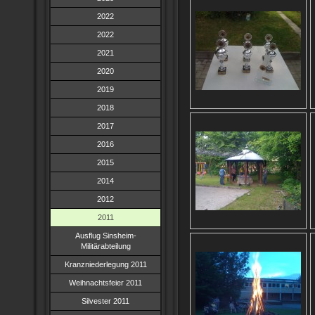
2022
2022
2021
2020
2019
2018
2017
2016
2015
2014
2012
2011
Ausflug Sinsheim-
Militärabteilung
Kranzniederlegung 2011
Weihnachtsfeier 2011
Silvester 2011