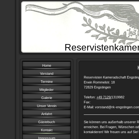
Reservistenkamer
Home
Vorstand
Reservisten Kameradschaft Engsting
Termine
Erwin Rommelstr. 18
72829 Engstingen
Mitglieder
Telefon:
+49 7129/
1319982
Galerie
Fax:
Unser Verein
E-Mail: vorstand@rk-engstingen.co
Anfahrt
Gästebuch
Sie können uns außerhalb unserer RK
erreichen. Bei Fragen, Wünschen ode
Kontakt
kontaktieren! Wir freuen uns auf Sie!
Impressum