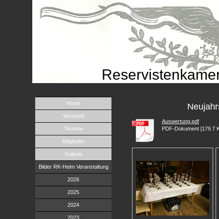
Reservistenkamer
Home
Neujahr
Vorstand
Auswertung.pdf
Termine
PDF-Dokument [179.7 
Mitglieder
Galerie
Bilder RK-Heim Veranstaltung
2026
2025
2024
2023